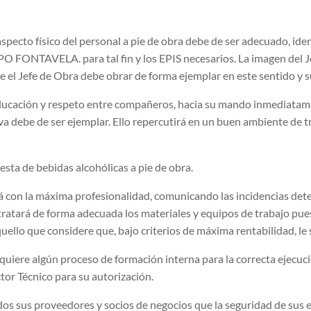
aspecto físico del personal a pie de obra debe de ser adecuado, iden
FONTAVELA. para tal fin y los EPIS necesarios. La imagen del Jef
ue el Jefe de Obra debe obrar de forma ejemplar en este sentido y s
ucación y respeto entre compañeros, hacia su mando inmediatament
tiva debe de ser ejemplar. Ello repercutirá en un buen ambiente de
gesta de bebidas alcohólicas a pie de obra.
á con la máxima profesionalidad, comunicando las incidencias dete
tratará de forma adecuada los materiales y equipos de trabajo pues
quello que considere que, bajo criterios de máxima rentabilidad, le 
equiere algún proceso de formación interna para la correcta ejecuc
ctor Técnico para su autorización.
us proveedores y socios de negocios que la seguridad de sus em