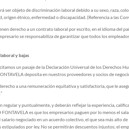
 ser objeto de discriminación laboral debido a su sexo, raza, color
ad, origen étnico, enfermedad o discapacidad. (Referencia a las Co
nen derecho a un contrato laboral por escrito, en el idioma del paí
empresario se responsabiliza de garantizar que todos los empleado
laboral y bajas
itamos un pasaje de la Declaración Universal de los Derechos Hum
ONTAVELA deposita en nuestros proveedores y socios de negoci
erecho a una remuneración equitativa y satisfactoria, que le asegur
…”
 regular y puntualmente, y deberán reflejar la experiencia, calific
ONTAVELA es que los empresarios paguen por lo menos el salario
 salario negociado en un acuerdo colectivo, el que sea más alto de 
 estipulados por ley. No se permitirán descuentos injustos; el em