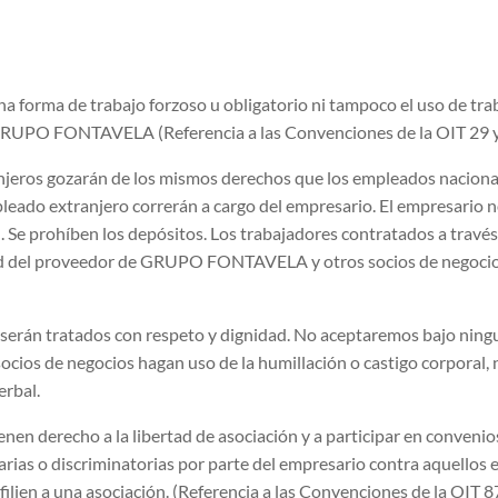
 forma de trabajo forzoso u obligatorio ni tampoco el uso de trab
 GRUPO FONTAVELA (Referencia a las Convenciones de la OIT 29 
anjeros gozarán de los mismos derechos que los empleados naciona
leado extranjero correrán a cargo del empresario. El empresario n
 Se prohíben los depósitos. Los trabajadores contratados a través
d del proveedor de GRUPO FONTAVELA y otros socios de negocios y
s serán tratados con respeto y dignidad. No aceptaremos bajo nin
socios de negocios hagan uso de la humillación o castigo corporal,
erbal.
ienen derecho a la libertad de asociación y a participar en con
narias o discriminatorias por parte del empresario contra aquello
afilien a una asociación. (Referencia a las Convenciones de la OIT 8