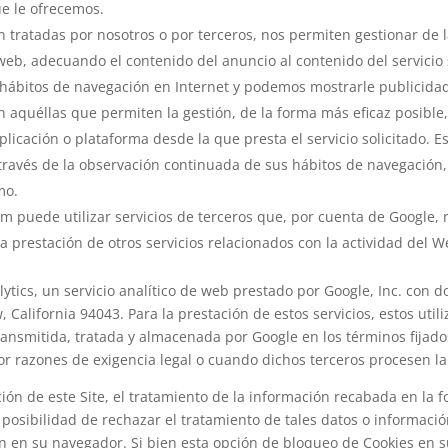
ue le ofrecemos.
 tratadas por nosotros o por terceros, nos permiten gestionar de la
web, adecuando el contenido del anuncio al contenido del servicio s
hábitos de navegación en Internet y podemos mostrarle publicidad
 aquéllas que permiten la gestión, de la forma más eficaz posible, 
plicación o plataforma desde la que presta el servicio solicitado. 
ravés de la observación continuada de sus hábitos de navegación, l
mo.
 puede utilizar servicios de terceros que, por cuenta de Google, r
la prestación de otros servicios relacionados con la actividad del We
alytics, un servicio analítico de web prestado por Google, Inc. con 
alifornia 94043. Para la prestación de estos servicios, estos utili
 transmitida, tratada y almacenada por Google en los términos fija
or razones de exigencia legal o cuando dichos terceros procesen l
ción de este Site, el tratamiento de la información recabada en la 
osibilidad de rechazar el tratamiento de tales datos o informaci
fin en su navegador. Si bien esta opción de bloqueo de Cookies en